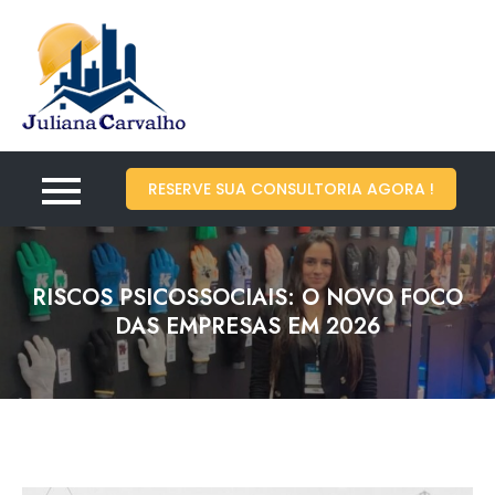
Juliana Carvalho – São
Engenharia de Segurança e Saúde do
João del Rei – Minas
Trabalho – CREA 318336
RESERVE SUA CONSULTORIA AGORA !
RISCOS PSICOSSOCIAIS: O NOVO FOCO
DAS EMPRESAS EM 2026