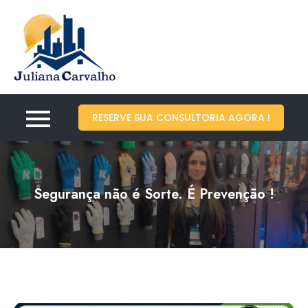
Juliana Carvalho – São
Engenharia de Segurança e Saúde do
João del Rei – Minas
Trabalho – CREA 318336
RESERVE SUA CONSULTORIA AGORA !
Segurança não é Sorte. É Prevenção !